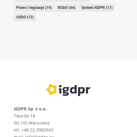
Prawo i regulacje
(19)
RODO
(44)
System iGDPR
(17)
UODO
(12)
iGDPR Sp. z o.o.
Twarda 18
00-105
Warszawa
tel. +48.22.3983943
mail: info@igdpr.eu