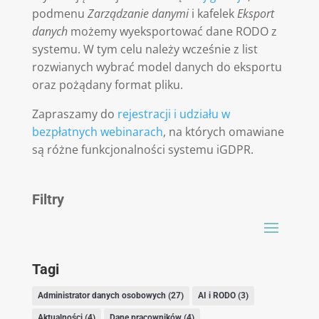
podmenu
Zarządzanie
danymi
i kafelek
Eksport
danych
możemy wyeksportować dane RODO z
systemu. W tym celu należy wcześnie z list
rozwianych wybrać model danych do eksportu
oraz pożądany format pliku.
Zapraszamy do
rejestracji i udziału w
bezpłatnych webinarach
, na których omawiane
są różne funkcjonalności systemu iGDPR.
Filtry
Tagi
Administrator danych osobowych
(27)
AI i RODO
(3)
Aktualności
(4)
Dane pracowników
(4)