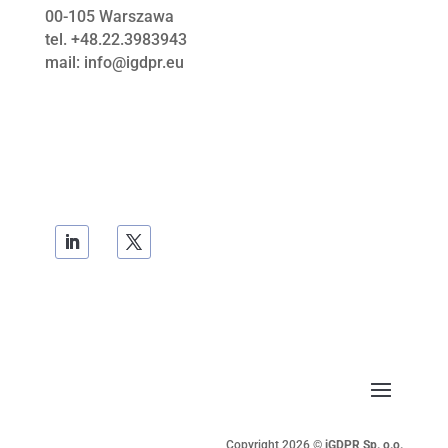
00-105
Warszawa
tel. +48.22.3983943
mail: info@igdpr.eu
Copyright 2026 ©
iGDPR Sp. o.o.